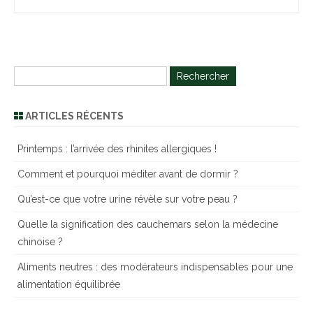
R
e
c
ARTICLES RÉCENTS
h
e
Printemps : l’arrivée des rhinites allergiques !
r
Comment et pourquoi méditer avant de dormir ?
c
h
Qu’est-ce que votre urine révèle sur votre peau ?
e
Quelle la signification des cauchemars selon la médecine
r
chinoise ?
Aliments neutres : des modérateurs indispensables pour une
alimentation équilibrée