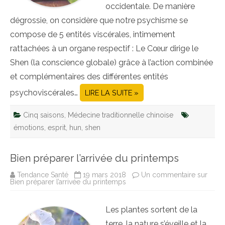
occidentale. De manière
dégrossie, on considère que notre psychisme se
compose de 5 entités viscérales, intimement
rattachées à un organe respectif : Le Cœur dirige le
Shen (la conscience globale) grâce à l’action combinée
et complémentaires des différentes entités
psychoviscérales…
LIRE LA SUITE »
Cinq saisons
,
Médecine traditionnelle chinoise
émotions
,
esprit
,
hun
,
shen
Bien préparer l’arrivée du printemps
Tendance Santé
19 mars 2018
Un commentaire
sur
Bien préparer l’arrivée du printemps
Les plantes sortent de la
terre, la nature s’éveille et la