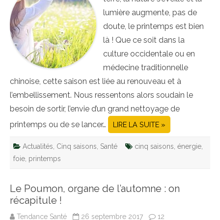
lumière augmente, pas de
doute, le printemps est bien
là ! Que ce soit dans la
culture occidentale ou en
médecine traditionnelle
chinoise, cette saison est liée au renouveau et à
l’embellissement. Nous ressentons alors soudain le
besoin de sortir, l’envie d’un grand nettoyage de
printemps ou de se lancer…
LIRE LA SUITE »
Actualités
,
Cinq saisons
,
Santé
cinq saisons
,
énergie
,
foie
,
printemps
Le Poumon, organe de l’automne : on
récapitule !
Tendance Santé
26 septembre 2017
12