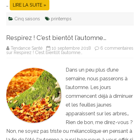
…
LIRE LA SUITE »
Cinq saisons
printemps
Respirez ! C’est bientôt l’automne…
Tendance Santé
10 septembre 2018
6 commentaires
sur Respirez ! C’est bientôt l’automne…
Dans un peu plus d’une
semaine, nous passerons à
l’automne. Les jours
commencent déjà à diminuer
et les feuilles jaunes
apparaissent sur les arbres…
Rien de bon, me direz-vous ?
Non, ne soyez pas triste ou mélancolique en pensant à
la fin de l’été, l’automne a aussi beaucoup à vous offrir si