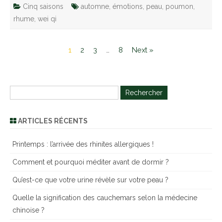
Cinq saisons
automne
,
émotions
,
peau
,
poumon
,
rhume
,
wei qi
1
2
3
…
8
Next »
R
e
c
ARTICLES RÉCENTS
h
e
Printemps : l’arrivée des rhinites allergiques !
r
Comment et pourquoi méditer avant de dormir ?
c
h
Qu’est-ce que votre urine révèle sur votre peau ?
e
Quelle la signification des cauchemars selon la médecine
r
chinoise ?