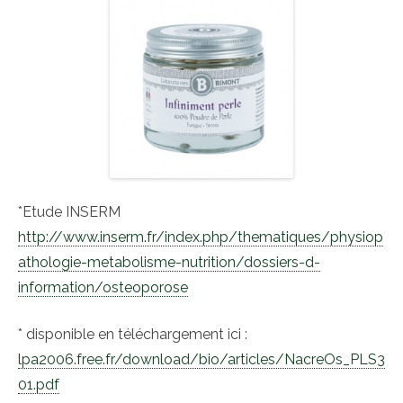
*Etude INSERM
http://www.inserm.fr/index.php/thematiques/physiop
athologie-metabolisme-nutrition/dossiers-d-
information/osteoporose
* disponible en téléchargement ici :
lpa2006.free.fr/download/bio/articles/NacreOs_PLS3
01.pdf