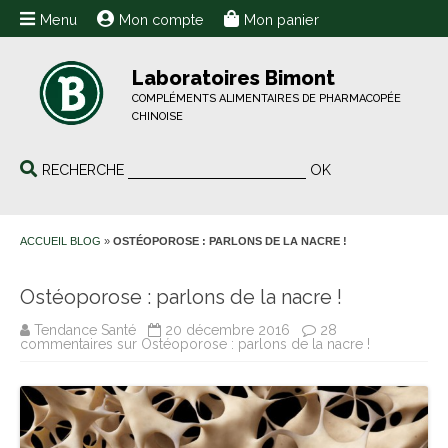
Menu
Mon compte
Mon panier
Laboratoires Bimont
COMPLÉMENTS ALIMENTAIRES DE PHARMACOPÉE
CHINOISE
RECHERCHE
OK
ACCUEIL BLOG
»
OSTÉOPOROSE : PARLONS DE LA NACRE !
Ostéoporose : parlons de la nacre !
Tendance Santé
20 décembre 2016
28
commentaires
sur Ostéoporose : parlons de la nacre !