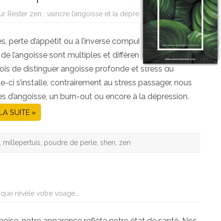
ur Rester zen : vaincre l’angoisse et la dépression
ies, perte d’appétit ou à l’inverse compulsions
e l’angoisse sont multiples et diffèrent d’une personne
ois de distinguer angoisse profonde et stress du
e-ci s’installe, contrairement au stress passager, nous
es d’angoisse, un burn-out ou encore à la dépression.
 LA SUITE »
,
millepertuis
,
poudre de perle
,
shen
,
zen
 que révèle votre visage…
noise, notre apparence reflète notre état de santé. Nos