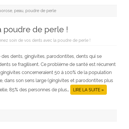
porose
,
peau
,
poudre de perle
a poudre de perle !
enez soin de vos dents avec la poudre de perle !
es dents, gingivites, parodontites, dents qui se
ents se fragilisent. Ce problème de santé est récurrent
s gingivites concerneraient 50 à 100% de la population
, dans son sens large (gingivites et parodontites plus
 elle, 85% des personnes de plus…
LIRE LA SUITE »