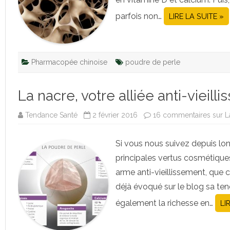
parfois non…
LIRE LA SUITE »
Pharmacopée chinoise
poudre de perle
La nacre, votre alliée anti-vieill
Tendance Santé
2 février 2016
16 commentaires
sur L
Si vous nous suivez depuis lo
principales vertus cosmétiques
arme anti-vieillissement, que ce 
déjà évoqué sur le blog sa te
également la richesse en…
LI