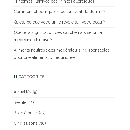
Printemps : l’arrivée des rhinites allergiques !
r
c
Comment et pourquoi méditer avant de dormir ?
h
Qu’est-ce que votre urine révèle sur votre peau ?
e
r
Quelle la signification des cauchemars selon la
médecine chinoise ?
Aliments neutres : des modérateurs indispensables
pour une alimentation équilibrée
CATÉGORIES
Actualités
(9)
Beauté
(12)
Boite à outils
(27)
Cinq saisons
(36)