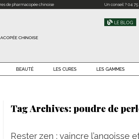
res de pharmacopée chinoise
Un conseil ?
04 75
LE BLOG
ACOPÉE CHINOISE
BEAUTÉ
LES CURES
LES GAMMES
Tag Archives:
poudre de perl
Rester zen : vaincre l’angoisse e