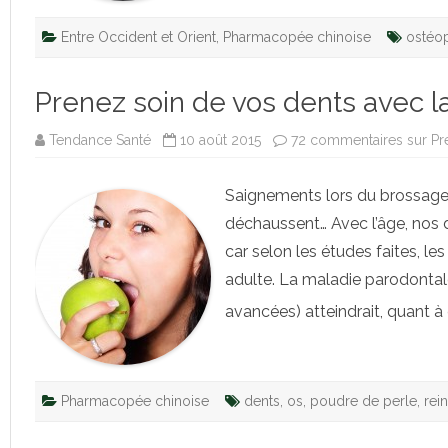
Entre Occident et Orient
,
Pharmacopée chinoise
ostéo
Prenez soin de vos dents avec l
Tendance Santé
10 août 2015
72 commentaires
sur Pr
Saignements lors du brossage d
déchaussent… Avec l’âge, nos d
car selon les études faites, le
adulte. La maladie parodontale
avancées) atteindrait, quant à
Pharmacopée chinoise
dents
,
os
,
poudre de perle
,
rein