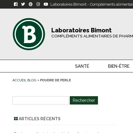
Laboratoires Bimont - Compléments alimentai
Laboratoires Bimont
COMPLÉMENTS ALIMENTAIRES DE PHARM
SANTÉ
BIEN-ÊTRE
ACCUEIL BLOG
»
POUDRE DE PERLE
R
e
c
ARTICLES RÉCENTS
h
e