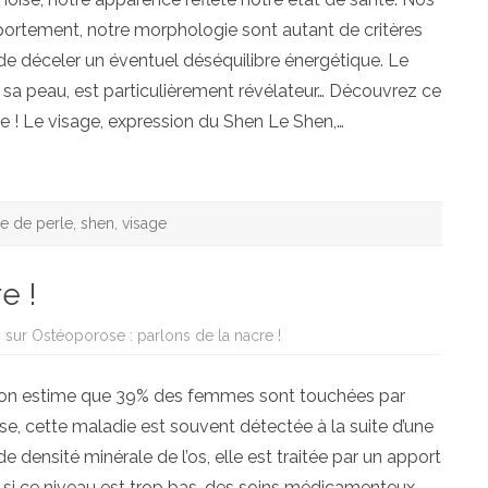
portement, notre morphologie sont autant de critères
de déceler un éventuel déséquilibre énergétique. Le
de sa peau, est particulièrement révélateur… Découvrez ce
e ! Le visage, expression du Shen Le Shen,…
e de perle
,
shen
,
visage
e !
s
sur Ostéoporose : parlons de la nacre !
, on estime que 39% des femmes sont touchées par
e, cette maladie est souvent détectée à la suite d’une
de densité minérale de l’os, elle est traitée par un apport
, si ce niveau est trop bas, des soins médicamenteux,