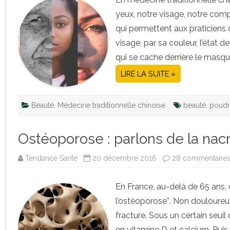
yeux, notre visage, notre com
qui permettent aux praticiens 
visage, par sa couleur, l’état 
qui se cache derrière le masqu
LIRE LA SUITE »
Beauté
,
Médecine traditionnelle chinoise
beauté
,
poudr
Ostéoporose : parlons de la nacr
Tendance Santé
20 décembre 2016
28 commentaire
En France, au-delà de 65 ans
l’ostéoporose*. Non douloureus
fracture. Sous un certain seuil 
en vitamine D et calcium. Puis