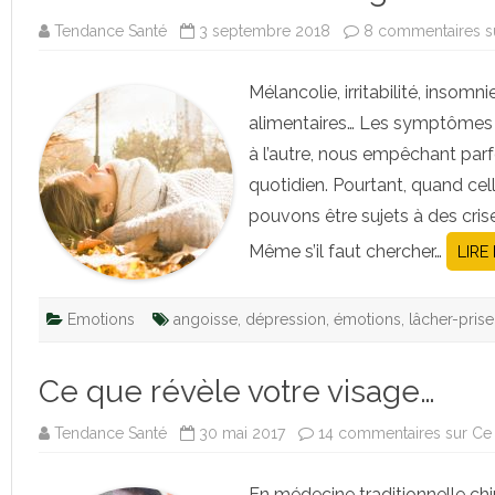
Tendance Santé
3 septembre 2018
8 commentaires
s
Mélancolie, irritabilité, insomn
alimentaires… Les symptômes d
à l’autre, nous empêchant parf
quotidien. Pourtant, quand cell
pouvons être sujets à des cris
Même s’il faut chercher…
LIRE
Emotions
angoisse
,
dépression
,
émotions
,
lâcher-prise
Ce que révèle votre visage…
Tendance Santé
30 mai 2017
14 commentaires
sur Ce
En médecine traditionnelle chi