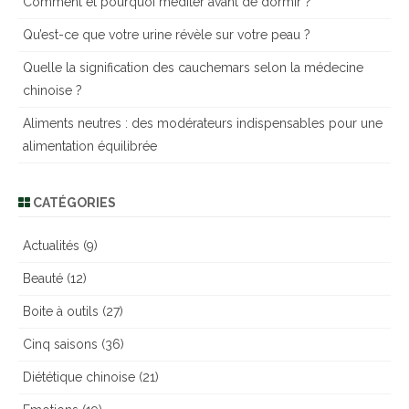
Comment et pourquoi méditer avant de dormir ?
c
h
Qu’est-ce que votre urine révèle sur votre peau ?
e
Quelle la signification des cauchemars selon la médecine
r
chinoise ?
Aliments neutres : des modérateurs indispensables pour une
alimentation équilibrée
CATÉGORIES
Actualités
(9)
Beauté
(12)
Boite à outils
(27)
Cinq saisons
(36)
Diététique chinoise
(21)