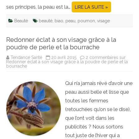
ses principes, la peau est la…
LIRE LA SUITE »
Beauté
beauté
,
biao
,
peau
,
poumon
,
visage
Redonner éclat à son visage grâce à la
poudre de perle et la bourrache
Tendance Santé
20 avril 2015
2 commentaires
sur
Redonner éclat à son visage grâce à la poudre de perle et la
bourrache
Qui n’a jamais rêvé d’avoir une
peau aussi belle et lisse que
toutes les femmes
(retouchées qu’on se le dise),
que l’ont voit dans les
publicités ? Nous sortons
tout juste de l’hiver qui a