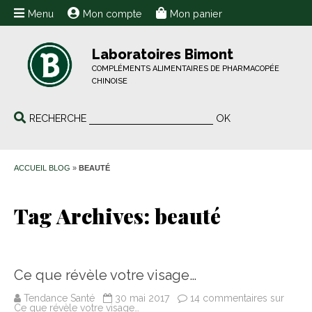
Menu
Mon compte
Mon panier
Laboratoires Bimont
COMPLÉMENTS ALIMENTAIRES DE PHARMACOPÉE
CHINOISE
RECHERCHE
OK
ACCUEIL BLOG
»
BEAUTÉ
Tag Archives:
beauté
Ce que révèle votre visage…
Tendance Santé
30 mai 2017
14 commentaires
sur
Ce que révèle votre visage…