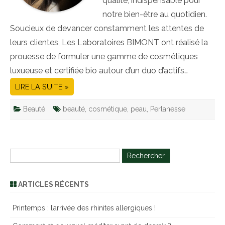
qualité, indispensable pour
notre bien-être au quotidien.
Soucieux de devancer constamment les attentes de
leurs clientes, Les Laboratoires BIMONT ont réalisé la
prouesse de formuler une gamme de cosmétiques
luxueuse et certifiée bio autour d’un duo d’actifs…
LIRE LA SUITE »
Beauté
beauté
,
cosmétique
,
peau
,
Perlanesse
R
e
c
ARTICLES RÉCENTS
h
e
Printemps : l’arrivée des rhinites allergiques !
r