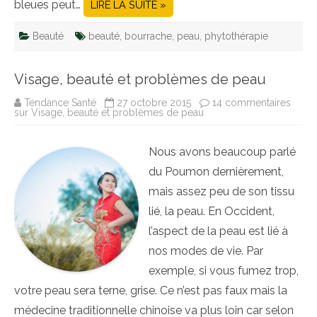
bleues peut…
LIRE LA SUITE »
Beauté
beauté
,
bourrache
,
peau
,
phytothérapie
Visage, beauté et problèmes de peau
Tendance Santé
27 octobre 2015
14 commentaires
sur Visage, beauté et problèmes de peau
Nous avons beaucoup parlé
du Poumon dernièrement,
mais assez peu de son tissu
lié, la peau. En Occident,
l’aspect de la peau est lié à
nos modes de vie. Par
exemple, si vous fumez trop,
votre peau sera terne, grise. Ce n’est pas faux mais la
médecine traditionnelle chinoise va plus loin car selon