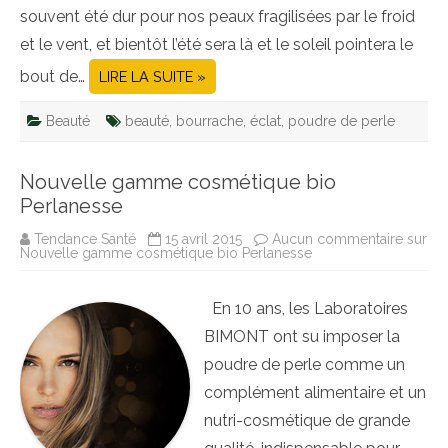
souvent été dur pour nos peaux fragilisées par le froid
et le vent, et bientôt l’été sera là et le soleil pointera le
bout de…
LIRE LA SUITE »
Beauté
beauté
,
bourrache
,
éclat
,
poudre de perle
Nouvelle gamme cosmétique bio
Perlanesse
Tendance Santé
15 avril 2015
Aucun commentaire
sur
Nouvelle gamme cosmétique bio Perlanesse
En 10 ans, les Laboratoires
BIMONT ont su imposer la
poudre de perle comme un
complément alimentaire et un
nutri-cosmétique de grande