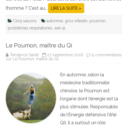
l’homme ? C’est au…
LIRE LA SUITE »
Cinq saisons
automne
,
gros intestin
,
poumon
,
problèmes respiratoires
,
wei qi
Le Poumon, maître du Qi
Tendance Santé
27 septembre 2016
9 commentaires
sur Le Poumon, maître du Qi
En automne, selon la
médecine traditionnelle
chinoise, le Poumon est
l’organe dont l’énergie est la
plus stimulée. Responsable
de l’Energie défensive (Wei
Qi), il a surtout un rôle