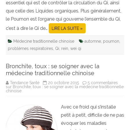
essentiel qui est de contrôler la circulation du Qi, ainsi
que celle des Liquides organiques. Plus généralement,
le Poumon est l’organe qui gouverne l’ensemble du Qi,
c’est à dire le Qi de…
LIRE LA SUITE »
Médecine traditionnelle chinoise
automne
,
poumon
,
problèmes respiratoires
,
Qi
,
rein
,
wei qi
Bronchite, toux : se soigner avec la
médecine traditionnelle chinoise
Tendance Santé
20 octobre 2015
5 commentaires
sur Bronchite, toux : se soigner avec la médecine traditionnelle
chinoise
Avec ce froid qui s’installe
petit à petit, difficile de ne pas
évoquer les maladies