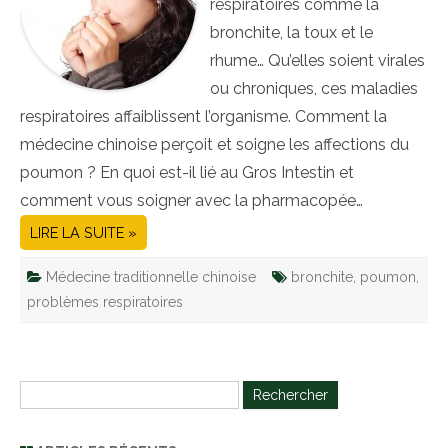
respiratoires comme la
bronchite, la toux et le
rhume… Qu’elles soient virales
ou chroniques, ces maladies
respiratoires affaiblissent l’organisme. Comment la
médecine chinoise perçoit et soigne les affections du
poumon ? En quoi est-il lié au Gros Intestin et
comment vous soigner avec la pharmacopée…
LIRE LA SUITE »
Médecine traditionnelle chinoise
bronchite
,
poumon
,
problèmes respiratoires
R
e
c