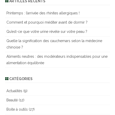
ARTICLES RÉCENTS
h
e
Printemps : l’arrivée des rhinites allergiques !
r
Comment et pourquoi méditer avant de dormir ?
c
h
Qu’est-ce que votre urine révèle sur votre peau ?
e
Quelle la signification des cauchemars selon la médecine
r
chinoise ?
Aliments neutres : des modérateurs indispensables pour une
alimentation équilibrée
CATÉGORIES
Actualités
(9)
Beauté
(12)
Boite à outils
(27)