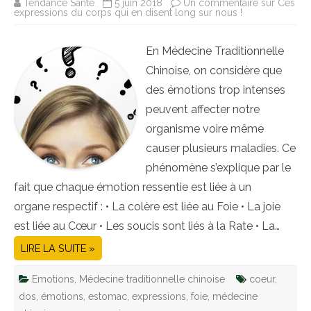
Tendance Santé
5 juin 2018
Un commentaire
sur Ces
expressions du corps qui en disent long sur nous !
En Médecine Traditionnelle
Chinoise, on considère que
des émotions trop intenses
peuvent affecter notre
organisme voire même
causer plusieurs maladies. Ce
phénomène s’explique par le
fait que chaque émotion ressentie est liée à un
organe respectif : • La colère est liée au Foie • La joie
est liée au Cœur • Les soucis sont liés à la Rate • La…
LIRE LA SUITE »
Emotions
,
Médecine traditionnelle chinoise
coeur
,
dos
,
émotions
,
estomac
,
expressions
,
foie
,
médecine