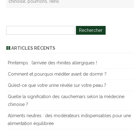
chinoise
,
poumons
,
reins
R
e
c
ARTICLES RÉCENTS
h
e
Printemps : l’arrivée des rhinites allergiques !
r
Comment et pourquoi méditer avant de dormir ?
c
h
Qu’est-ce que votre urine révèle sur votre peau ?
e
Quelle la signification des cauchemars selon la médecine
r
chinoise ?
Aliments neutres : des modérateurs indispensables pour une
alimentation équilibrée