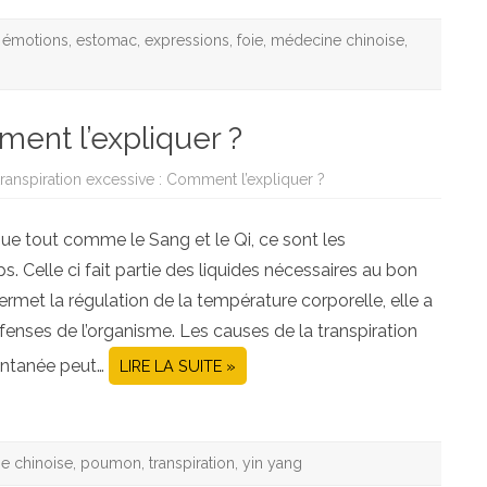
,
émotions
,
estomac
,
expressions
,
foie
,
médecine chinoise
,
ment l’expliquer ?
transpiration excessive : Comment l’expliquer ?
que tout comme le Sang et le Qi, ce sont les
. Celle ci fait partie des liquides nécessaires au bon
met la régulation de la température corporelle, elle a
enses de l’organisme. Les causes de la transpiration
ontanée peut…
LIRE LA SUITE »
e chinoise
,
poumon
,
transpiration
,
yin yang