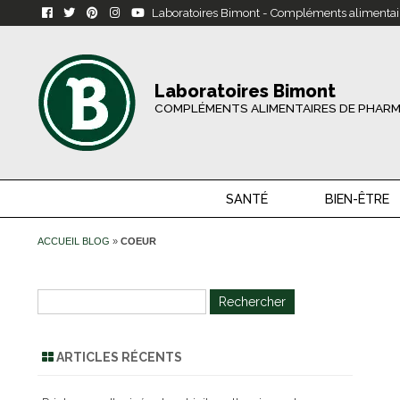
Laboratoires Bimont - Compléments alimentai
Laboratoires Bimont
COMPLÉMENTS ALIMENTAIRES DE PHARM
SANTÉ
BIEN-ÊTRE
ACCUEIL BLOG
»
COEUR
R
e
c
ARTICLES RÉCENTS
h
e