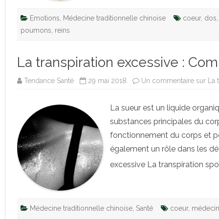
Emotions
,
Médecine traditionnelle chinoise
coeur
,
dos
poumons
,
reins
La transpiration excessive : Com
Tendance Santé
29 mai 2018
Un commentaire
sur La 
La sueur est un liquide organi
substances principales du corps
fonctionnement du corps et per
également un rôle dans les déf
excessive La transpiration sp
Médecine traditionnelle chinoise
,
Santé
coeur
,
médecin