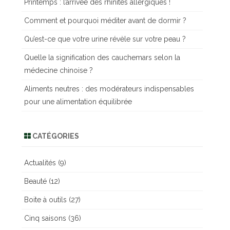
Printemps : l’arrivée des rhinites allergiques !
r
c
Comment et pourquoi méditer avant de dormir ?
h
Qu’est-ce que votre urine révèle sur votre peau ?
e
r
Quelle la signification des cauchemars selon la
médecine chinoise ?
Aliments neutres : des modérateurs indispensables
pour une alimentation équilibrée
CATÉGORIES
Actualités
(9)
Beauté
(12)
Boite à outils
(27)
Cinq saisons
(36)