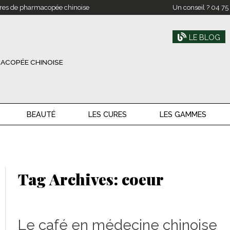
res de pharmacopée chinoise
Un conseil ?
04 75
LE BLOG
ACOPÉE CHINOISE
BEAUTÉ
LES CURES
LES GAMMES
Tag Archives:
coeur
Le café en médecine chinoise