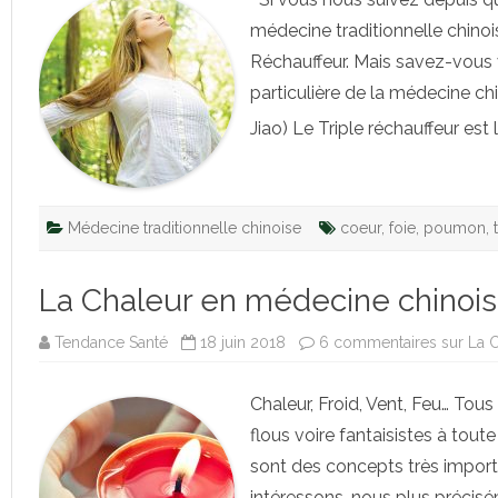
médecine traditionnelle chinoi
Réchauffeur. Mais savez-vous v
particulière de la médecine ch
Jiao) Le Triple réchauffeur est l
Médecine traditionnelle chinoise
coeur
,
foie
,
poumon
,
La Chaleur en médecine chinoise
Tendance Santé
18 juin 2018
6 commentaires
sur La 
Chaleur, Froid, Vent, Feu… To
flous voire fantaisistes à toute 
sont des concepts très importa
intéressons-nous plus précisé