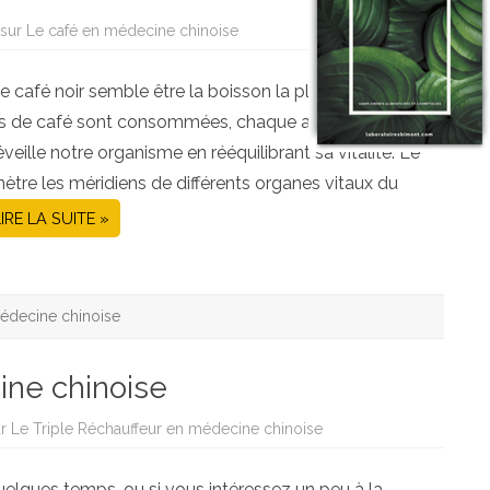
sur Le café en médecine chinoise
le café noir semble être la boisson la plus appréciée au
es de café sont consommées, chaque année, autour du
éveille notre organisme en rééquilibrant sa vitalité. Le
tre les méridiens de différents organes vitaux du
IRE LA SUITE »
édecine chinoise
ine chinoise
r Le Triple Réchauffeur en médecine chinoise
elques temps, ou si vous intéressez un peu à la