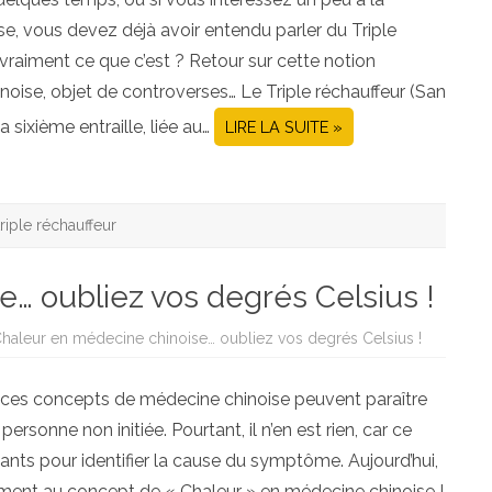
se, vous devez déjà avoir entendu parler du Triple
raiment ce que c’est ? Retour sur cette notion
inoise, objet de controverses… Le Triple réchauffeur (San
a sixième entraille, liée au…
LIRE LA SUITE »
triple réchauffeur
… oubliez vos degrés Celsius !
Chaleur en médecine chinoise… oubliez vos degrés Celsius !
us ces concepts de médecine chinoise peuvent paraître
personne non initiée. Pourtant, il n’en est rien, car ce
nts pour identifier la cause du symptôme. Aujourd’hui,
ment au concept de « Chaleur » en médecine chinoise !