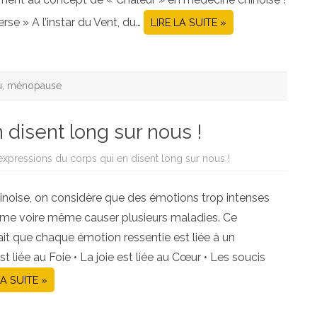
rse » A l’instar du Vent, du…
LIRE LA SUITE »
u
,
ménopause
 disent long sur nous !
expressions du corps qui en disent long sur nous !
inoise, on considère que des émotions trop intenses
sme voire même causer plusieurs maladies. Ce
it que chaque émotion ressentie est liée à un
st liée au Foie • La joie est liée au Cœur • Les soucis
LA SUITE »