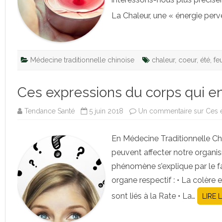
La Chaleur, une « énergie perve
Médecine traditionnelle chinoise
chaleur
,
coeur
,
été
,
fe
Ces expressions du corps qui en
Tendance Santé
5 juin 2018
Un commentaire
sur Ces 
En Médecine Traditionnelle Ch
peuvent affecter notre organi
phénomène s’explique par le fa
organe respectif : • La colère e
sont liés à la Rate • La…
LIRE 