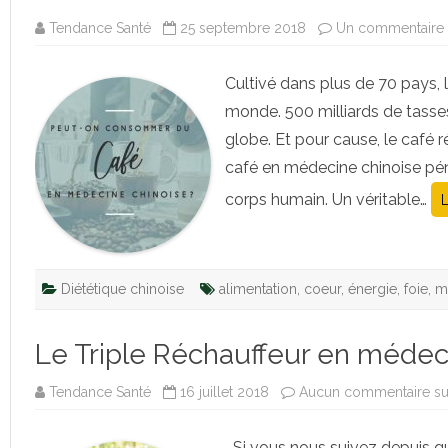
Tendance Santé
25 septembre 2018
Un commentaire
Cultivé dans plus de 70 pays, 
monde. 500 milliards de tass
globe. Et pour cause, le café r
café en médecine chinoise pénè
corps humain. Un véritable…
L
Diététique chinoise
alimentation
,
coeur
,
énergie
,
foie
,
m
Le Triple Réchauffeur en médec
Tendance Santé
16 juillet 2018
Aucun commentaire
su
Si vous nous suivez depuis qu