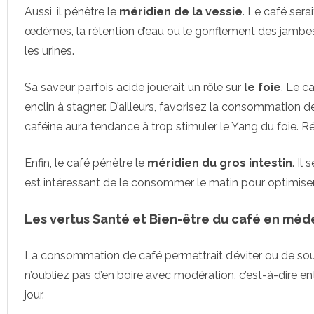
Aussi, il pénètre le
méridien de
la vessie
. Le café serai
œdèmes, la rétention d’eau ou le gonflement des jambes,
les urines.
Sa saveur parfois acide jouerait un rôle sur
le foie
. Le c
enclin à stagner. D’ailleurs, favorisez la consommation de 
caféine aura tendance à trop stimuler le Yang du foie. Résu
Enfin, le café pénètre le
méridien du
gros intestin
. Il
est intéressant de le consommer le matin pour optimiser 
Les vertus Santé et Bien-être du café en méd
La consommation de café permettrait d’éviter ou de sou
n’oubliez pas d’en boire avec modération, c’est-à-dire e
jour.