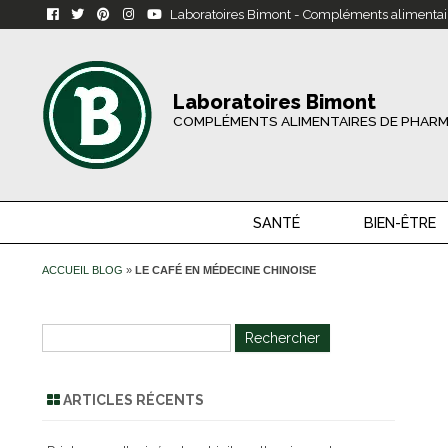
Laboratoires Bimont - Compléments alimentai
Laboratoires Bimont
COMPLÉMENTS ALIMENTAIRES DE PHARM
SANTÉ
BIEN-ÊTRE
ACCUEIL BLOG
»
LE CAFÉ EN MÉDECINE CHINOISE
R
e
c
ARTICLES RÉCENTS
h
e