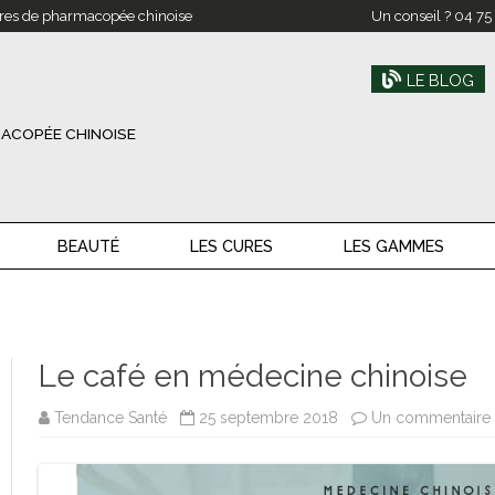
res de pharmacopée chinoise
Un conseil ?
04 75
LE BLOG
ACOPÉE CHINOISE
BEAUTÉ
LES CURES
LES GAMMES
Le café en médecine chinoise
Tendance Santé
25 septembre 2018
Un commentaire