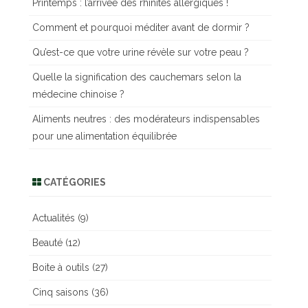
Printemps : l’arrivée des rhinites allergiques !
r
c
Comment et pourquoi méditer avant de dormir ?
h
Qu’est-ce que votre urine révèle sur votre peau ?
e
r
Quelle la signification des cauchemars selon la
médecine chinoise ?
Aliments neutres : des modérateurs indispensables
pour une alimentation équilibrée
CATÉGORIES
Actualités
(9)
Beauté
(12)
Boite à outils
(27)
Cinq saisons
(36)