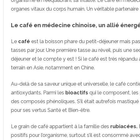
organisme en rééquilibrant sa vitalité. Le café en médec
organes vitaux du corps humain. Un véritable partenaire 
Le café en médecine chinoise, un allié énerg
Le
café
est la boisson phare du petit-déjeuner mais p
tasses par jour. Une première tasse au réveil, puis une sec
déjeuner et le compte y est ! Si le café est très répandu
terrain en Asie, notamment en Chine.
Au-delà de sa saveur unique et universelle, le café cont
antioxydants. Parmi les
bioactifs
qui le composent, les 
des composés phénoliques. S’il était autrefois mastiqué te
pour ses vertus Santé et Bien-être.
Le grain de café appartient à la famille des
rubiacées.
E
positifs pour l’organisme, surtout s’il est consommé ave