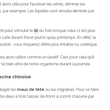
t alors utile pour favoriser les urines, éliminer les
 par exemple. Les liquides sont ensuite éliminés par
afé peut stimuler le
Qi
du foie lorsque celui-ci est plus
café durant l’hiver plutôt qu’au printemps. En effet, la
ltat : vous risquerez d’être plus irritable ou colérique.
 sera alors utilisé comme un laxatif. C’est pour cela qu’il
le bien-être de notre organisme durant la journée.
ecine chinoise
lager les
maux de tête
ou les migraines. Pour se faire,
ntre deux à trois tasses de 80ml à 100ml chacune par