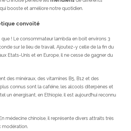
ine chinoise pénètre les
méridiens
de différents
qui booste et améliore notre quotidien.
étique convoité
as que ! Le consommateur lambda en boit environs 3
onde sur le lieu de travail. Ajoutez-y celle de la fin du
 aux Etats-Unis et en Europe, il ne cesse de gagner du
ient des minéraux, des vitamines B5, B12 et des
plus connus sont la caféine, les alcools diterpènes et
l un énergisant, en Ethiopie, il est aujourd’hui reconnu
n médecine chinoise, il représente divers attraits très
c modération.