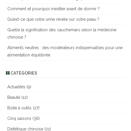
r
Comment et pourquoi méditer avant de dormir ?
c
h
Qu’est-ce que votre urine révèle sur votre peau ?
e
Quelle la signification des cauchemars selon la médecine
r
chinoise ?
Aliments neutres : des modérateurs indispensables pour une
alimentation équilibrée
CATÉGORIES
Actualités
(9)
Beauté
(12)
Boite à outils
(27)
Cinq saisons
(36)
Diététique chinoise
(21)