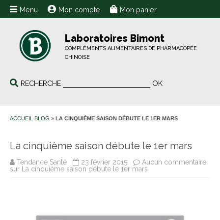
Menu
Mon compte
Mon panier
Laboratoires Bimont
COMPLÉMENTS ALIMENTAIRES DE PHARMACOPÉE
CHINOISE
RECHERCHE
OK
ACCUEIL BLOG
»
LA CINQUIÈME SAISON DÉBUTE LE 1ER MARS
La cinquième saison débute le 1er mars
Tendance Santé
23 février 2015
Aucun commentaire
sur La cinquième saison débute le 1er mars