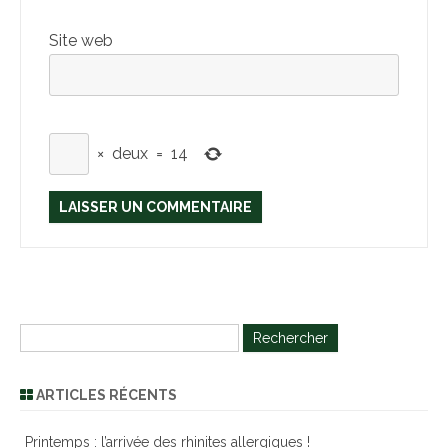
Site web
×
deux
=
14
R
e
c
ARTICLES RÉCENTS
h
e
Printemps : l’arrivée des rhinites allergiques !