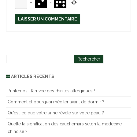
−
=
R
e
c
ARTICLES RÉCENTS
h
e
Printemps : l’arrivée des rhinites allergiques !
r
Comment et pourquoi méditer avant de dormir ?
c
h
Qu’est-ce que votre urine révèle sur votre peau ?
e
Quelle la signification des cauchemars selon la médecine
r
chinoise ?