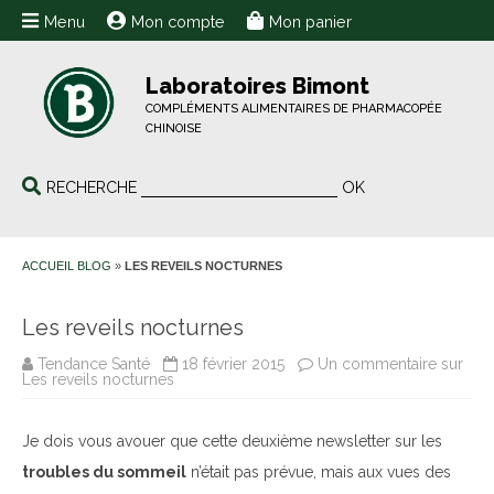
Menu
Mon compte
Mon panier
Laboratoires Bimont
COMPLÉMENTS ALIMENTAIRES DE PHARMACOPÉE
CHINOISE
RECHERCHE
OK
ACCUEIL BLOG
»
LES REVEILS NOCTURNES
Les reveils nocturnes
Tendance Santé
18 février 2015
Un commentaire
sur
Les reveils nocturnes
Je dois vous avouer que cette deuxième newsletter sur les
troubles du sommeil
n’était pas prévue, mais aux vues des