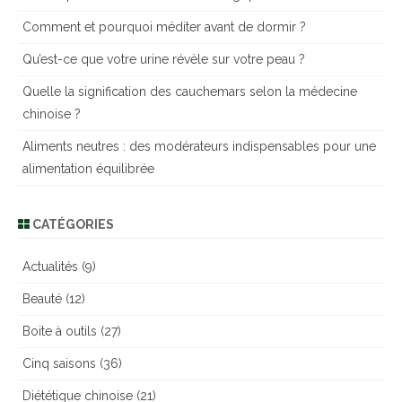
r
Comment et pourquoi méditer avant de dormir ?
c
h
Qu’est-ce que votre urine révèle sur votre peau ?
e
Quelle la signification des cauchemars selon la médecine
r
chinoise ?
Aliments neutres : des modérateurs indispensables pour une
alimentation équilibrée
CATÉGORIES
Actualités
(9)
Beauté
(12)
Boite à outils
(27)
Cinq saisons
(36)
Diététique chinoise
(21)