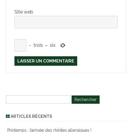
Site web
−
trois
=
six
R
e
c
ARTICLES RÉCENTS
h
e
Printemps : l’arrivée des rhinites allergiques !