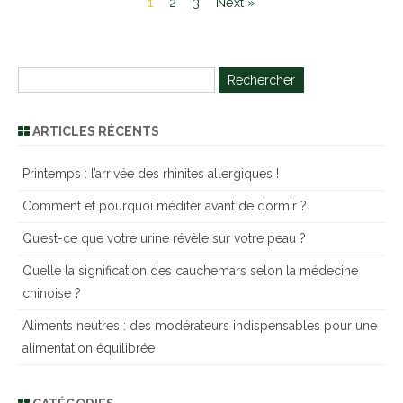
1
2
3
Next »
R
e
c
ARTICLES RÉCENTS
h
e
Printemps : l’arrivée des rhinites allergiques !
r
Comment et pourquoi méditer avant de dormir ?
c
h
Qu’est-ce que votre urine révèle sur votre peau ?
e
Quelle la signification des cauchemars selon la médecine
r
chinoise ?
Aliments neutres : des modérateurs indispensables pour une
alimentation équilibrée