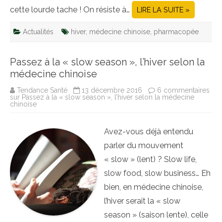
cette lourde tache ! On résiste à…
LIRE LA SUITE »
Actualités
hiver
,
médecine chinoise
,
pharmacopée
Passez à la « slow season », l’hiver selon la
médecine chinoise
Tendance Santé
13 décembre 2016
6 commentaires
sur Passez à la « slow season », l’hiver selon la médecine
chinoise
Avez-vous déjà entendu
parler du mouvement
« slow » (lent) ? Slow life,
slow food, slow business… Eh
bien, en médecine chinoise,
l’hiver serait la « slow
season » (saison lente), celle