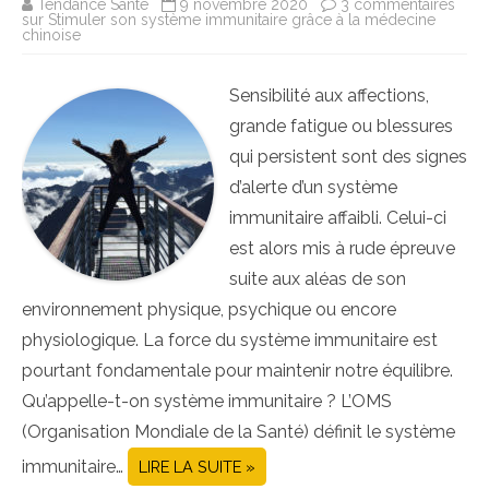
Tendance Santé
9 novembre 2020
3 commentaires
sur Stimuler son système immunitaire grâce à la médecine
chinoise
Sensibilité aux affections,
grande fatigue ou blessures
qui persistent sont des signes
d’alerte d’un système
immunitaire affaibli. Celui-ci
est alors mis à rude épreuve
suite aux aléas de son
environnement physique, psychique ou encore
physiologique. La force du système immunitaire est
pourtant fondamentale pour maintenir notre équilibre.
Qu’appelle-t-on système immunitaire ? L’OMS
(Organisation Mondiale de la Santé) définit le système
immunitaire…
LIRE LA SUITE »