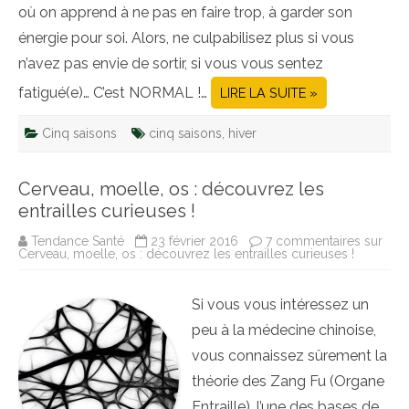
où on apprend à ne pas en faire trop, à garder son
énergie pour soi. Alors, ne culpabilisez plus si vous
n’avez pas envie de sortir, si vous vous sentez
fatigué(e)… C’est NORMAL !…
LIRE LA SUITE »
Cinq saisons
cinq saisons
,
hiver
Cerveau, moelle, os : découvrez les
entrailles curieuses !
Tendance Santé
23 février 2016
7 commentaires
sur
Cerveau, moelle, os : découvrez les entrailles curieuses !
Si vous vous intéressez un
peu à la médecine chinoise,
vous connaissez sûrement la
théorie des Zang Fu (Organe
Entraille), l’une des bases de