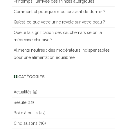
Printemps : l’arrivée des rhinites allergiques !
r
c
Comment et pourquoi méditer avant de dormir ?
h
Qu’est-ce que votre urine révèle sur votre peau ?
e
r
Quelle la signification des cauchemars selon la
médecine chinoise ?
Aliments neutres : des modérateurs indispensables
pour une alimentation équilibrée
CATÉGORIES
Actualités
(9)
Beauté
(12)
Boite à outils
(27)
Cinq saisons
(36)