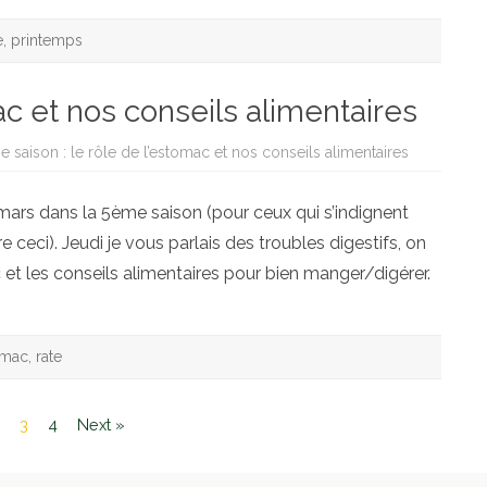
e
,
printemps
ac et nos conseils alimentaires
 saison : le rôle de l’estomac et nos conseils alimentaires
ars dans la 5ème saison (pour ceux qui s’indignent
e ceci). Jeudi je vous parlais des troubles digestifs, on
 et les conseils alimentaires pour bien manger/digérer.
omac
,
rate
3
4
Next »