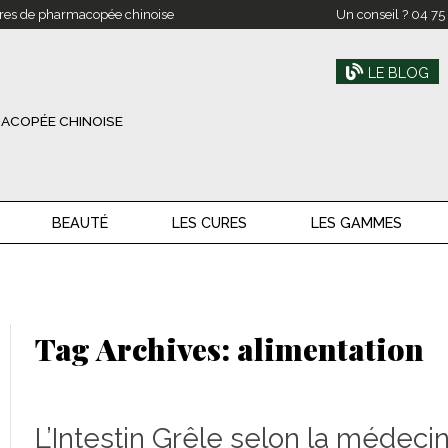
res de pharmacopée chinoise
Un conseil ?
04 75
LE BLOG
ACOPÉE CHINOISE
BEAUTÉ
LES CURES
LES GAMMES
Tag Archives:
alimentation
L’Intestin Grêle selon la médecin