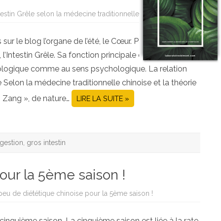
ntestin Grêle selon la médecine traditionnelle chinoise
sur le blog l’organe de l’été, le Cœur. Parlons
, l’Intestin Grêle. Sa fonction principale est de séparer le
siologique comme au sens psychologique. La relation
le Selon la médecine traditionnelle chinoise et la théorie
 Zang », de nature…
LIRE LA SUITE »
igestion
,
gros intestin
our la 5ème saison !
peu de diététique chinoise pour la 5ème saison !
cinquième saison. La cinquième saison est liée à la rate