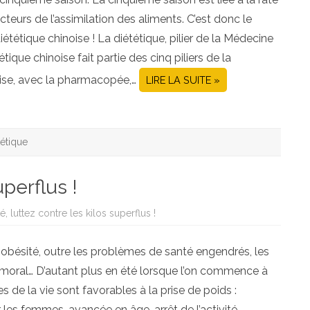
acteurs de l’assimilation des aliments. C’est donc le
tétique chinoise ! La diététique, pilier de la Médecine
tique chinoise fait partie des cinq piliers de la
oise, avec la pharmacopée,…
LIRE LA SUITE »
tétique
uperflus !
é, luttez contre les kilos superflus !
re obésité, outre les problèmes de santé engendrés, les
re moral… D’autant plus en été lorsque l’on commence à
s de la vie sont favorables à la prise de poids :
es femmes, avancée en âge, arrêt de l’activité