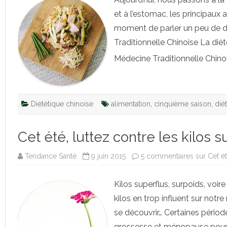
et à l’estomac, les principaux 
moment de parler un peu de dié
Traditionnelle Chinoise La diété
Médecine Traditionnelle Chin
Diététique chinoise
alimentation
,
cinquième saison
,
dié
Cet été, luttez contre les kilos s
Tendance Santé
9 juin 2015
5 commentaires
sur Cet ét
Kilos superflus, surpoids, voi
kilos en trop influent sur not
se découvrir… Certaines période
grossesse et ménopause pour l