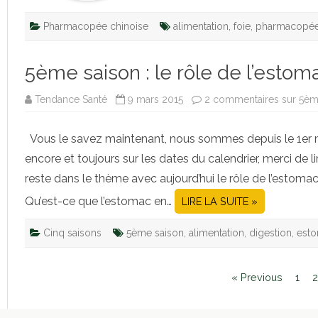
Pharmacopée chinoise
alimentation
,
foie
,
pharmacopé
5ème saison : le rôle de l’estom
Tendance Santé
9 mars 2015
2 commentaires
sur 5ème
Vous le savez maintenant, nous sommes depuis le 1er m
encore et toujours sur les dates du calendrier, merci de lir
reste dans le thème avec aujourd’hui le rôle de l’estomac
Qu’est-ce que l’estomac en…
LIRE LA SUITE »
Cinq saisons
5ème saison
,
alimentation
,
digestion
,
est
« Previous
1
2