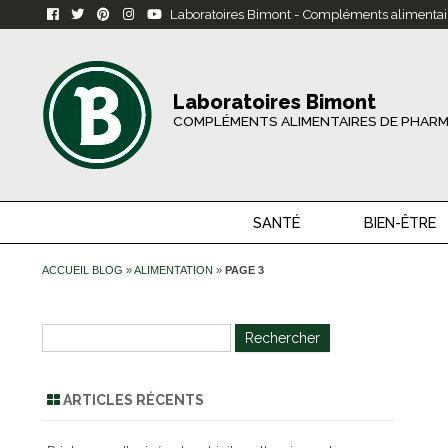
Laboratoires Bimont - Compléments alimentai
Laboratoires Bimont
COMPLÉMENTS ALIMENTAIRES DE PHARM
SANTÉ
BIEN-ÊTRE
ACCUEIL BLOG
»
ALIMENTATION
»
PAGE 3
R
e
c
ARTICLES RÉCENTS
h
e