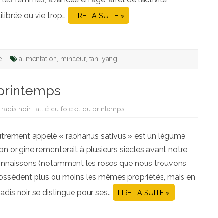
librée ou vie trop…
LIRE LA SUITE »
e
alimentation
,
minceur
,
tan
,
yang
u printemps
 radis noir : allié du foie et du printemps
 autrement appelé « raphanus sativus » est un légume
on origine remonterait à plusieurs siècles avant notre
connaissons (notamment les roses que nous trouvons
possèdent plus ou moins les mêmes propriétés, mais en
adis noir se distingue pour ses…
LIRE LA SUITE »