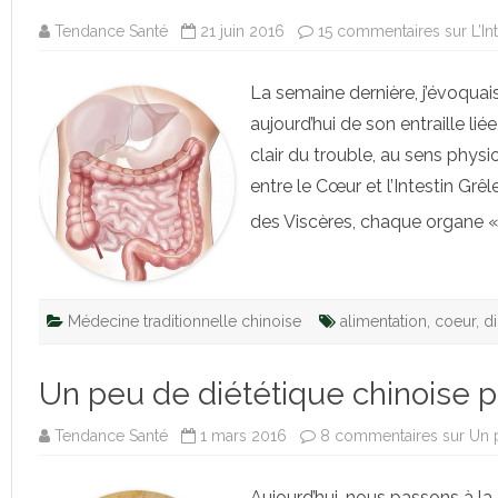
Tendance Santé
21 juin 2016
15 commentaires
sur L’I
La semaine dernière, j’évoquais 
aujourd’hui de son entraille liée
clair du trouble, au sens phy
entre le Cœur et l’Intestin Grê
des Viscères, chaque organe «
Médecine traditionnelle chinoise
alimentation
,
coeur
,
d
Un peu de diététique chinoise p
Tendance Santé
1 mars 2016
8 commentaires
sur Un 
Aujourd’hui, nous passons à la 