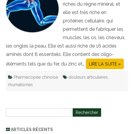
riches du règne minéral, et
elle est très riche en
protéines cellulaire, qui
permettent de fabriquer les
muscles, les os, les cheveux,
les ongles la peau. Elle est aussi riche de 16 acides
aminés dont 8 essentiels. Elle contient des oligo-
éléments tels que du fer, du zinc et…
LIRE LA SUITE »
Pharmacopée chinoise
douleurs articulaires
,
rhumatismes
R
e
c
ARTICLES RÉCENTS
h