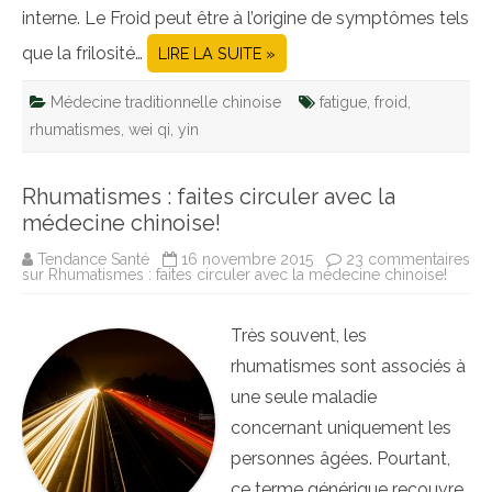
interne. Le Froid peut être à l’origine de symptômes tels
que la frilosité…
LIRE LA SUITE »
Médecine traditionnelle chinoise
fatigue
,
froid
,
rhumatismes
,
wei qi
,
yin
Rhumatismes : faites circuler avec la
médecine chinoise!
Tendance Santé
16 novembre 2015
23 commentaires
sur Rhumatismes : faites circuler avec la médecine chinoise!
Très souvent, les
rhumatismes sont associés à
une seule maladie
concernant uniquement les
personnes âgées. Pourtant,
ce terme générique recouvre