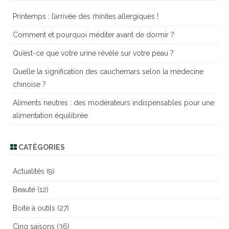
e
Printemps : l’arrivée des rhinites allergiques !
r
Comment et pourquoi méditer avant de dormir ?
c
h
Qu’est-ce que votre urine révèle sur votre peau ?
e
Quelle la signification des cauchemars selon la médecine
r
chinoise ?
Aliments neutres : des modérateurs indispensables pour une
alimentation équilibrée
CATÉGORIES
Actualités
(9)
Beauté
(12)
Boite à outils
(27)
Cinq saisons
(36)